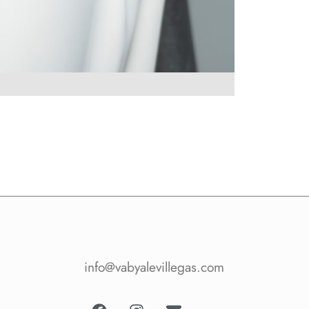
Laville – Pear
$
188
info@vabyalevillegas.com