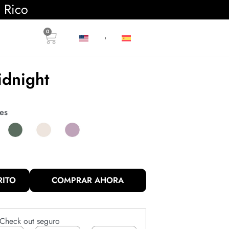
o Rico
0
idnight
es
RITO
COMPRAR AHORA
Check out seguro