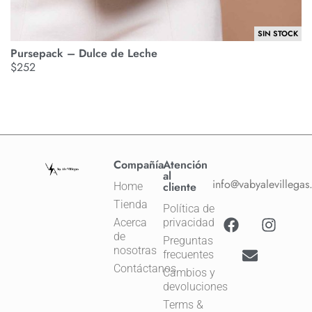
SIN STOCK
Pursepack – Dulce de Leche
P
$
252
$
Compañía
Atención
al
info@vabyalevillega
cliente
Home
Tienda
Política de
Acerca
privacidad
de
Preguntas
nosotras
frecuentes
Contáctanos
Cambios y
devoluciones
Terms &