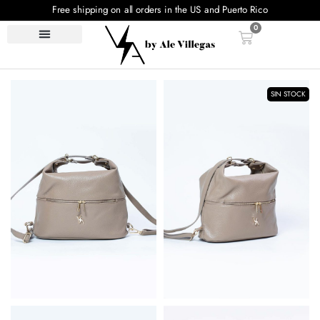
Free shipping on all orders in the US and Puerto Rico
0
SIN STOCK